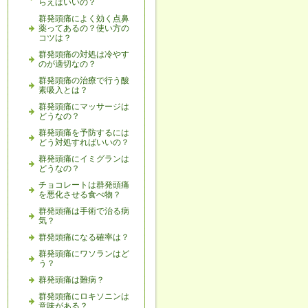
らえばいいの？
群発頭痛によく効く点鼻
薬ってあるの？使い方の
コツは？
群発頭痛の対処は冷やす
のが適切なの？
群発頭痛の治療で行う酸
素吸入とは？
群発頭痛にマッサージは
どうなの？
群発頭痛を予防するには
どう対処すればいいの？
群発頭痛にイミグランは
どうなの？
チョコレートは群発頭痛
を悪化させる食べ物？
群発頭痛は手術で治る病
気？
群発頭痛になる確率は？
群発頭痛にワソランはど
う？
群発頭痛は難病？
群発頭痛にロキソニンは
意味がある？