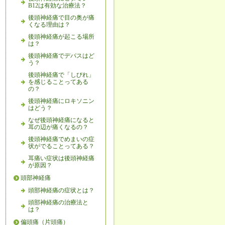
B12は有効な治療法？
後頭神経痛で目の奥が痛
くなる理由は？
後頭神経痛が起こる場所
は？
後頭神経痛でデパスはど
う？
後頭神経痛で「しびれ」
を感じることってある
の？
後頭神経痛にロキソニン
はどう？
なぜ後頭神経痛になると
耳の辺が痛くなるの？
後頭神経痛でめまいの症
状がでることってある？
耳痛い症状は後頭神経痛
が原因？
頭部神経痛
頭部神経痛の症状とは？
頭部神経痛の治療法と
は？
偏頭痛（片頭痛）