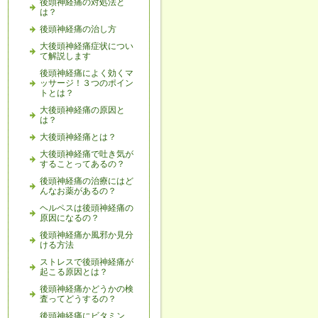
後頭神経痛の対処法と
は？
後頭神経痛の治し方
大後頭神経痛症状につい
て解説します
後頭神経痛によく効くマ
ッサージ！３つのポイン
トとは？
大後頭神経痛の原因と
は？
大後頭神経痛とは？
大後頭神経痛で吐き気が
することってあるの？
後頭神経痛の治療にはど
んなお薬があるの？
ヘルペスは後頭神経痛の
原因になるの？
後頭神経痛か風邪か見分
ける方法
ストレスで後頭神経痛が
起こる原因とは？
後頭神経痛かどうかの検
査ってどうするの？
後頭神経痛にビタミン