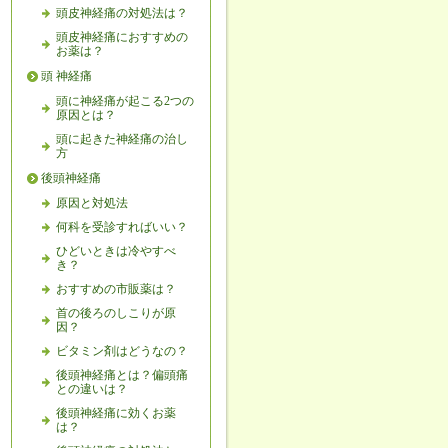
頭皮神経痛の対処法は？
頭皮神経痛におすすめの
お薬は？
頭 神経痛
頭に神経痛が起こる2つの
原因とは？
頭に起きた神経痛の治し
方
後頭神経痛
原因と対処法
何科を受診すればいい？
ひどいときは冷やすべ
き？
おすすめの市販薬は？
首の後ろのしこりが原
因？
ビタミン剤はどうなの？
後頭神経痛とは？偏頭痛
との違いは？
後頭神経痛に効くお薬
は？