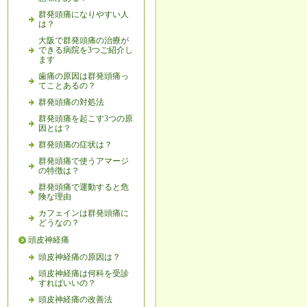
群発頭痛になりやすい人
は？
大阪で群発頭痛の治療が
できる病院を3つご紹介し
ます
歯痛の原因は群発頭痛っ
てことあるの？
群発頭痛の対処法
群発頭痛を起こす3つの原
因とは？
群発頭痛の症状は？
群発頭痛で使うアマージ
の特徴は？
群発頭痛で運動すると危
険な理由
カフェインは群発頭痛に
どうなの？
頭皮神経痛
頭皮神経痛の原因は？
頭皮神経痛は何科を受診
すればいいの？
頭皮神経痛の改善法