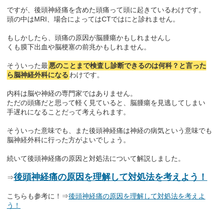
ですが、後頭神経痛を含めた頭痛って頭に起きているわけです。
頭の中はMRI、場合によってはCTではにと診れません。
もしかしたら、頭痛の原因が脳腫瘍かもしれませんし
くも膜下出血や脳梗塞の前兆かもしれません。
そういった最
悪のことまで検査し診断できるのは何科？と言った
ら脳神経外科になる
わけです。
内科は脳や神経の専門家ではありません。
ただの頭痛だと思って軽く見ていると、脳腫瘍を見逃してしまい
手遅れになることだって考えられます。
そういった意味でも、また後頭神経痛は神経の病気という意味でも
脳神経外科に行った方がよいでしょう。
続いて後頭神経痛の原因と対処法について解説しました。
後頭神経痛の原因を理解して対処法を考えよう！
⇒
こちらも参考に！⇒
後頭神経痛の原因を理解して対処法を考えよ
う！