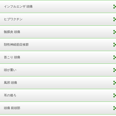
インフルエンザ 頭痛
ヒブワクチン
髄膜炎 頭痛
頚性神経筋症候群
首こり 頭痛
頭が重い
風邪 頭痛
耳の後ろ
頭痛 前頭部