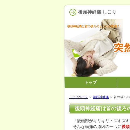
後頭神経痛 しこり
後頭神経痛は首の後ろのしこりが原因？
トップ
トップページ
＞
後頭神経痛
＞ 首の後ろ
後頭神経痛は首の後ろ
「後頭部がキリキリ・ズキズキ
そんな頭痛の原因の一つに
後頭