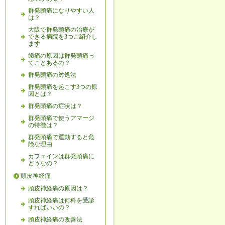
群発頭痛になりやすい人
は？
大阪で群発頭痛の治療が
できる病院を3つご紹介し
ます
歯痛の原因は群発頭痛っ
てことあるの？
群発頭痛の対処法
群発頭痛を起こす3つの原
因とは？
群発頭痛の症状は？
群発頭痛で使うアマージ
の特徴は？
群発頭痛で運動すると危
険な理由
カフェインは群発頭痛に
どうなの？
頭皮神経痛
頭皮神経痛の原因は？
頭皮神経痛は何科を受診
すればいいの？
頭皮神経痛の改善法