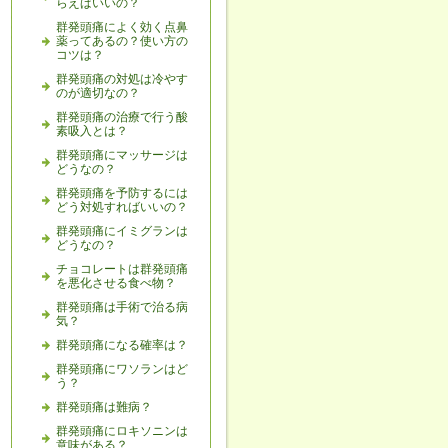
らえばいいの？
群発頭痛によく効く点鼻
薬ってあるの？使い方の
コツは？
群発頭痛の対処は冷やす
のが適切なの？
群発頭痛の治療で行う酸
素吸入とは？
群発頭痛にマッサージは
どうなの？
群発頭痛を予防するには
どう対処すればいいの？
群発頭痛にイミグランは
どうなの？
チョコレートは群発頭痛
を悪化させる食べ物？
群発頭痛は手術で治る病
気？
群発頭痛になる確率は？
群発頭痛にワソランはど
う？
群発頭痛は難病？
群発頭痛にロキソニンは
意味がある？