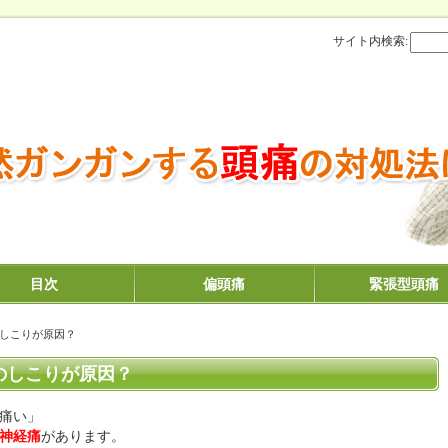
サイト内検索:
目次
偏頭痛
緊張型頭痛
のしこりが原因？
のしこりが原因？
痛い」
神経痛
があります。