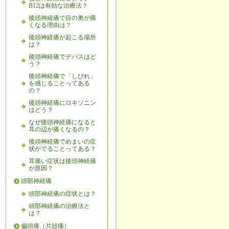
B12は有効な治療法？
後頭神経痛で目の奥が痛
くなる理由は？
後頭神経痛が起こる場所
は？
後頭神経痛でデパスはど
う？
後頭神経痛で「しびれ」
を感じることってある
の？
後頭神経痛にロキソニン
はどう？
なぜ後頭神経痛になると
耳の辺が痛くなるの？
後頭神経痛でめまいの症
状がでることってある？
耳痛い症状は後頭神経痛
が原因？
頭部神経痛
頭部神経痛の症状とは？
頭部神経痛の治療法と
は？
偏頭痛（片頭痛）