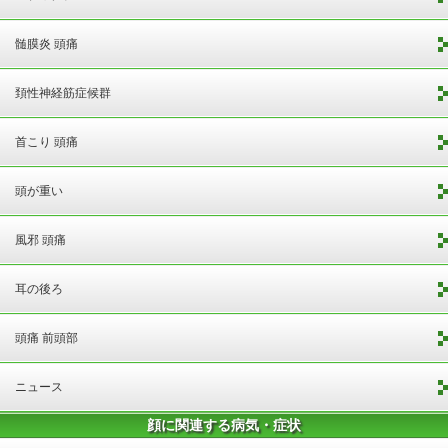
髄膜炎 頭痛
頚性神経筋症候群
首こり 頭痛
頭が重い
風邪 頭痛
耳の後ろ
頭痛 前頭部
ニュース
顔に関連する病気・症状