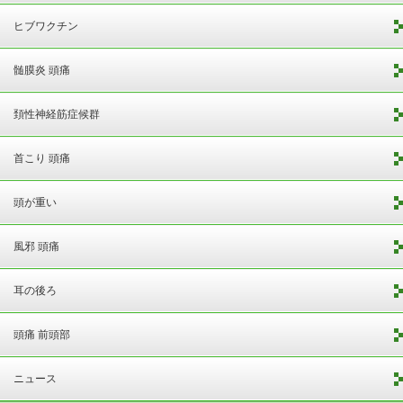
ヒブワクチン
髄膜炎 頭痛
頚性神経筋症候群
首こり 頭痛
頭が重い
風邪 頭痛
耳の後ろ
頭痛 前頭部
ニュース