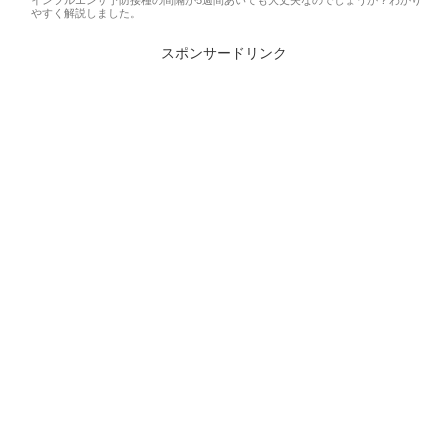
インフルエンザ予防接種の間隔が5週間あいても大丈夫なのでしょうか？わかり
やすく解説しました。
スポンサードリンク