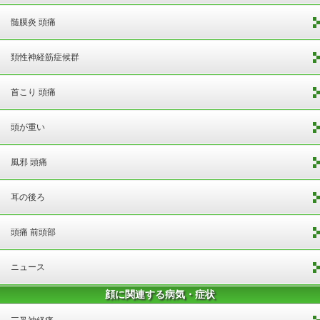
髄膜炎 頭痛
頚性神経筋症候群
首こり 頭痛
頭が重い
風邪 頭痛
耳の後ろ
頭痛 前頭部
ニュース
顔に関連する病気・症状