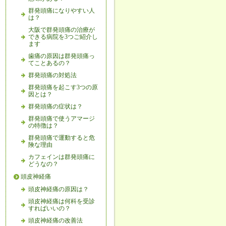
群発頭痛になりやすい人
は？
大阪で群発頭痛の治療が
できる病院を3つご紹介し
ます
歯痛の原因は群発頭痛っ
てことあるの？
群発頭痛の対処法
群発頭痛を起こす3つの原
因とは？
群発頭痛の症状は？
群発頭痛で使うアマージ
の特徴は？
群発頭痛で運動すると危
険な理由
カフェインは群発頭痛に
どうなの？
頭皮神経痛
頭皮神経痛の原因は？
頭皮神経痛は何科を受診
すればいいの？
頭皮神経痛の改善法