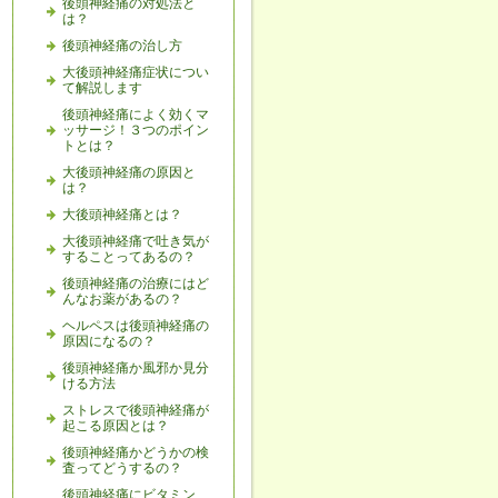
後頭神経痛の対処法と
は？
後頭神経痛の治し方
大後頭神経痛症状につい
て解説します
後頭神経痛によく効くマ
ッサージ！３つのポイン
トとは？
大後頭神経痛の原因と
は？
大後頭神経痛とは？
大後頭神経痛で吐き気が
することってあるの？
後頭神経痛の治療にはど
んなお薬があるの？
ヘルペスは後頭神経痛の
原因になるの？
後頭神経痛か風邪か見分
ける方法
ストレスで後頭神経痛が
起こる原因とは？
後頭神経痛かどうかの検
査ってどうするの？
後頭神経痛にビタミン