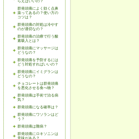
らえばいいの？
群発頭痛によく効く点鼻
薬ってあるの？使い方の
コツは？
群発頭痛の対処は冷やす
のが適切なの？
群発頭痛の治療で行う酸
素吸入とは？
群発頭痛にマッサージは
どうなの？
群発頭痛を予防するには
どう対処すればいいの？
群発頭痛にイミグランは
どうなの？
チョコレートは群発頭痛
を悪化させる食べ物？
群発頭痛は手術で治る病
気？
群発頭痛になる確率は？
群発頭痛にワソランはど
う？
群発頭痛は難病？
群発頭痛にロキソニンは
意味がある？