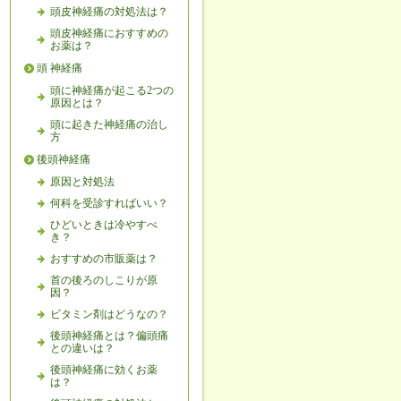
頭皮神経痛の対処法は？
頭皮神経痛におすすめの
お薬は？
頭 神経痛
頭に神経痛が起こる2つの
原因とは？
頭に起きた神経痛の治し
方
後頭神経痛
原因と対処法
何科を受診すればいい？
ひどいときは冷やすべ
き？
おすすめの市販薬は？
首の後ろのしこりが原
因？
ビタミン剤はどうなの？
後頭神経痛とは？偏頭痛
との違いは？
後頭神経痛に効くお薬
は？