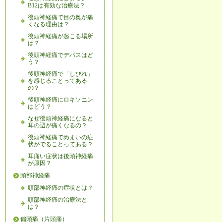
B12は有効な治療法？
後頭神経痛で目の奥が痛
くなる理由は？
後頭神経痛が起こる場所
は？
後頭神経痛でデパスはど
う？
後頭神経痛で「しびれ」
を感じることってある
の？
後頭神経痛にロキソニン
はどう？
なぜ後頭神経痛になると
耳の辺が痛くなるの？
後頭神経痛でめまいの症
状がでることってある？
耳痛い症状は後頭神経痛
が原因？
頭部神経痛
頭部神経痛の症状とは？
頭部神経痛の治療法と
は？
偏頭痛（片頭痛）